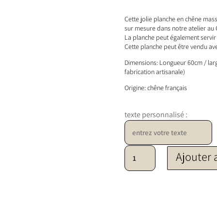
Cette jolie planche en chêne mass
sur mesure dans notre atelier a
La planche peut également servi
Cette planche peut être vendu av
Dimensions: Longueur 60cm / larg
fabrication artisanale)
Origine: chêne français
texte personnalisé :
quantité de Planche brut
Ajouter 