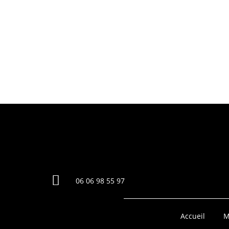

06 06 98 55 97
Accueil
M