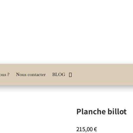
ous ?
Nous contacter
BLOG
Planche billot
215,00
€