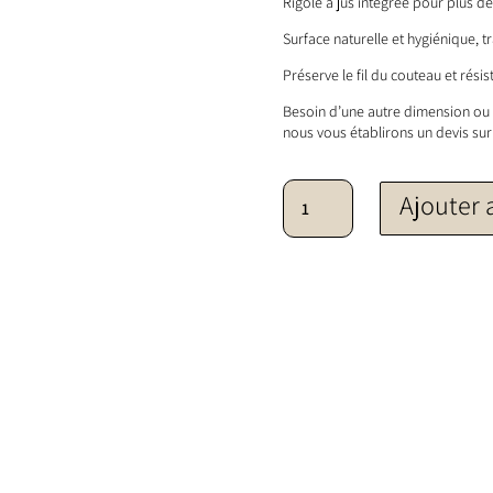
Rigole à jus intégrée pour plus de
Surface naturelle et hygiénique, tr
Préserve le fil du couteau et rési
Besoin d’une autre dimension ou 
nous vous établirons un devis su
quantité de Planche billot
Ajouter 