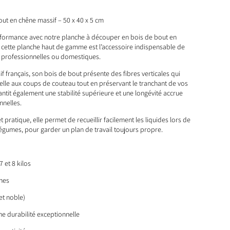
ut en chêne massif – 50 x 40 x 5 cm
erformance avec notre planche à découper en bois de bout en
 cette planche haut de gamme est l’accessoire indispensable de
nt professionnelles ou domestiques.
f français, son bois de bout présente des fibres verticales qui
elle aux coups de couteau tout en préservant le tranchant de vos
antit également une stabilité supérieure et une longévité accrue
nnelles.
t pratique, elle permet de recueillir facilement les liquides lors de
légumes, pour garder un plan de travail toujours propre.
 et 8 kilos
ines
et noble)
ne durabilité exceptionnelle