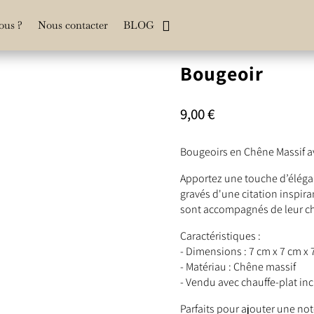
ous ?
Nous contacter
BLOG
Bougeoir
9,00
€
Bougeoirs en Chêne Massif ave
Apportez une touche d’élégan
gravés d'une citation inspir
sont accompagnés de leur cha
Caractéristiques :
- Dimensions : 7 cm x 7 cm x 
- Matériau : Chêne massif
- Vendu avec chauffe-plat inc
Parfaits pour ajouter une not