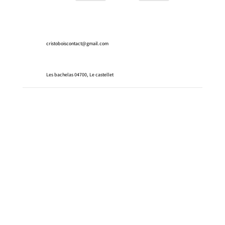
06 06 98 55 97
cristoboiscontact@gmail.com
Les bachelas 04700, Le castellet